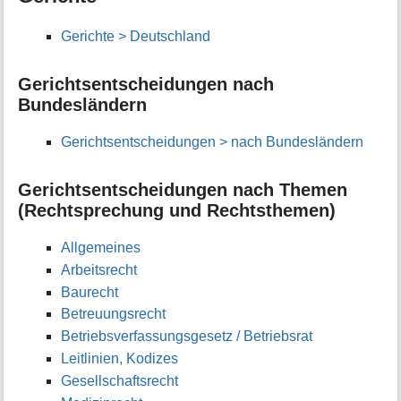
i
o
Gerichte > Deutschland
n
e
n
Gerichtsentscheidungen nach
z
Bundesländern
u
r
Gerichtsentscheidungen > nach Bundesländern
S
e
i
Gerichtsentscheidungen nach Themen
t
(Rechtsprechung und Rechtsthemen)
e
Allgemeines
Arbeitsrecht
Baurecht
Betreuungsrecht
Betriebsverfassungsgesetz / Betriebsrat
Leitlinien, Kodizes
Gesellschaftsrecht