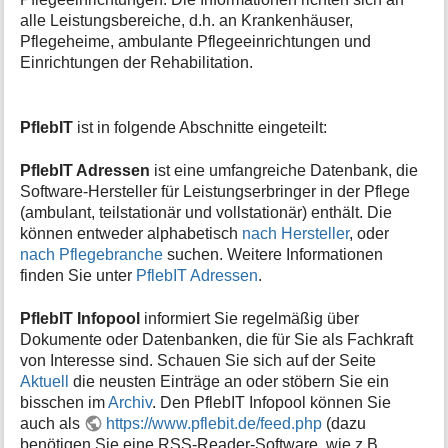
i
alle Leistungsbereiche, d.h. an Krankenhäuser,
o
Pflegeheime, ambulante Pflegeeinrichtungen und
n
Einrichtungen der Rehabilitation.
e
n
z
PflebIT
ist in folgende Abschnitte eingeteilt:
u
r
S
PflebIT Adressen
ist eine umfangreiche Datenbank, die
e
Software-Hersteller für Leistungserbringer in der Pflege
i
(ambulant, teilstationär und vollstationär) enthält. Die
t
können entweder alphabetisch
nach Hersteller
, oder
e
nach Pflegebranche
suchen. Weitere Informationen
finden Sie unter
PflebIT Adressen
.
PflebIT Infopool
informiert Sie regelmäßig über
Dokumente oder Datenbanken, die für Sie als Fachkraft
von Interesse sind. Schauen Sie sich auf der Seite
Aktuell
die neusten Einträge an oder stöbern Sie ein
bisschen im
Archiv
. Den PflebIT Infopool können Sie
auch als
https://www.pflebit.de/feed.php
(dazu
benötigen Sie eine RSS-Reader-Software, wie z.B.