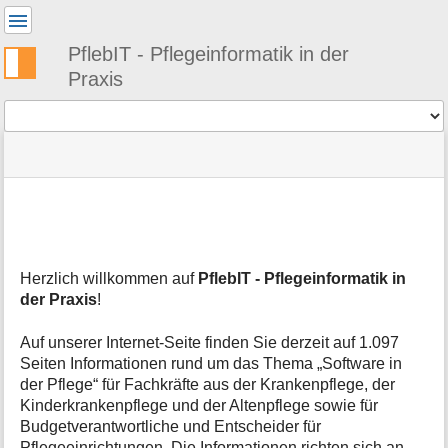
Benutzer-
Werkzeuge
PflebIT - Pflegeinformatik in der
Praxis
Werkzeuge
Navigationsmenüs
Seitenstatus
Standortanzeiger
Sie
und
befinden
Suche
Seiten-
sich
Werkzeuge
hier:
M
e
t
Herzlich willkommen auf
PflebIT - Pflegeinformatik in
a
der Praxis
!
i
n
Auf unserer Internet-Seite finden Sie derzeit auf 1.097
f
Seiten Informationen rund um das Thema „Software in
o
der Pflege“ für Fachkräfte aus der Krankenpflege, der
r
m
Kinderkrankenpflege und der Altenpflege sowie für
a
Budgetverantwortliche und Entscheider für
t
Pflegeeinrichtungen. Die Informationen richten sich an