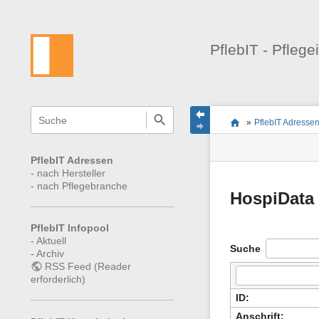
PflebIT - Pflege
Navigationsmenüs
Wikiübergreifende
Seitenstatus
Standortanzeiger
Sie
Schnellsuche
und
»
PflebIT Adresse
befinden
Seiten-
Suche
sich
Werkzeuge
hier:
PflebIT Adressen
-
nach Hersteller
-
nach Pflegebranche
HospiDat
PflebIT Infopool
-
Aktuell
Suche
-
Archiv
RSS Feed (Reader
erforderlich)
ID:
Anschrift: