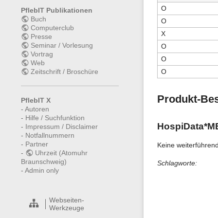
O
PflebIT Publikationen
Buch
O
Computerclub
X
Presse
Seminar / Vorlesung
O
Vortrag
O
Web
Zeitschrift / Broschüre
O
Produkt-Be
PflebIT X
-
Autoren
-
Hilfe / Suchfunktion
HospiData*M
-
Impressum / Disclaimer
-
Notfallnummern
-
Partner
Keine weiterführen
-
Uhrzeit (Atomuhr
Braunschweig)
Schlagworte:
-
Admin only
Webseiten-
Werkzeuge