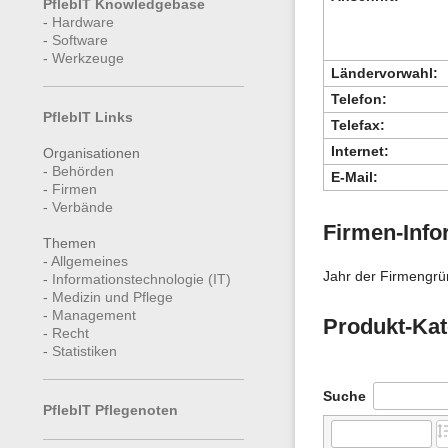
PflebIT Knowledgebase
-
Hardware
-
Software
-
Werkzeuge
Ländervorwahl:
Telefon:
PflebIT Links
Telefax:
Internet:
Organisationen
-
Behörden
E-Mail:
-
Firmen
-
Verbände
Firmen-Info
Themen
-
Allgemeines
Jahr der Firmengrü
-
Informationstechnologie (IT)
-
Medizin und Pflege
-
Management
Produkt-Kat
-
Recht
-
Statistiken
Suche
PflebIT Pflegenoten