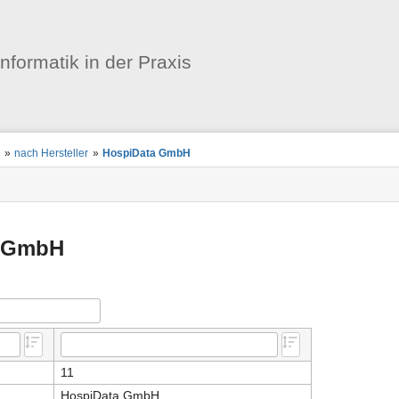
Benutzer-
Werkzeuge
informatik in der Praxis
n
»
nach Hersteller
»
HospiData GmbH
a GmbH
11
HospiData GmbH