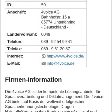
i
ID:
50
o
Anschrift:
4voice AG
n
Bahnhofstr. 16 a
e
85774 Unterföhring
n
- Deutschland -
z
u
Ländervorwahl:
0049
r
S
Telefon:
089 - 92 54 99 41
e
Telefax:
089 - 9 61 20 87
i
t
Internet:
http://www.4voice.de/
e
E-Mail:
info@4voice.de
Firmen-Information
Die 4voice AG ist der kompetente Lösungsanbieter für
Sprachverarbeitung und Diktatmanagement. Die 4voice
AG bietet auf Basis der weltweit erfolgreichen
Spracherkennungstechnologie Dragon
NaturallySpeaking ihre Produkte voice4xy local und