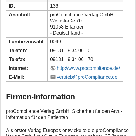
i
ID:
136
o
Anschrift:
proCompliance Verlag GmbH
n
Weinstraße 70
e
91058 Erlangen
n
- Deutschland -
z
u
Ländervorwahl:
0049
r
S
Telefon:
09131 - 9 34 06 - 0
e
Telefax:
09131 - 9 34 06 - 70
i
t
Internet:
http://www.procompliance.de/
e
E-Mail:
vertrieb@proCompliance.de
Firmen-Information
proCompliance Verlag GmbH: Sicherheit für den Arzt -
Information für den Patienten
Als erster Verlag Europas entwickelte die proCompliance