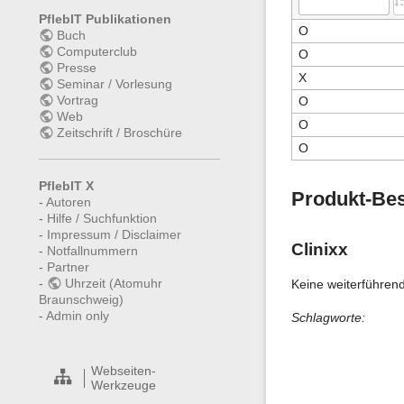
PflebIT Publikationen
O
Buch
Computerclub
O
Presse
X
Seminar / Vorlesung
Vortrag
O
Web
O
Zeitschrift / Broschüre
O
PflebIT X
Produkt-Be
-
Autoren
-
Hilfe / Suchfunktion
-
Impressum / Disclaimer
Clinixx
-
Notfallnummern
-
Partner
-
Uhrzeit (Atomuhr
Keine weiterführen
Braunschweig)
-
Admin only
Schlagworte:
Webseiten-
Werkzeuge