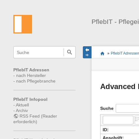
PflebIT - Pflege
Navigationsmenüs
Wikiübergreifende
Seitenstatus
Standortanzeiger
Sie
Schnellsuche
und
»
PflebIT Adresse
befinden
Seiten-
Suche
sich
Werkzeuge
hier:
PflebIT Adressen
-
nach Hersteller
-
nach Pflegebranche
Advanced 
PflebIT Infopool
-
Aktuell
Suche
-
Archiv
RSS Feed (Reader
erforderlich)
ID:
Anschrift: