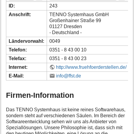
i
ID:
243
o
Anschrift:
TENNO Systemhaus GmbH
n
Großenhainer Straße 99
e
01127 Dresden
n
- Deutschland -
z
u
Ländervorwahl:
0049
r
S
Telefon:
0351 - 8 43 00 10
e
Telefax:
0351 - 8 43 00 23
i
t
Internet:
http://www.fruehfoerderstellen.de/
e
E-Mail:
info@ffst.de
Firmen-Information
Das TENNO Systemhaus ist keine reines Softwarehaus,
sondern steht auf verschiedenen Säulen. Im Bereich der
Softwareentwicklung sehen wir uns als Anbieter von
Speziallösungen. Unsere Philosophie ist, dass sich mit
den heutigen Möglichkeiten, eine Lösung an die