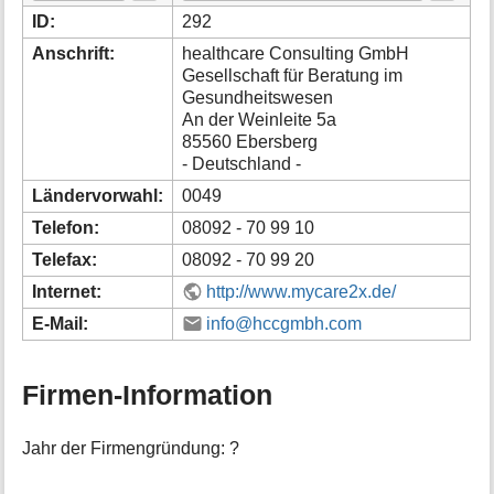
i
ID:
292
o
Anschrift:
healthcare Consulting GmbH
n
Gesellschaft für Beratung im
e
Gesundheitswesen
n
An der Weinleite 5a
z
u
85560 Ebersberg
r
- Deutschland -
S
Ländervorwahl:
0049
e
i
Telefon:
08092 - 70 99 10
t
Telefax:
08092 - 70 99 20
e
Internet:
http://www.mycare2x.de/
E-Mail:
info@hccgmbh.com
Firmen-Information
Jahr der Firmengründung: ?