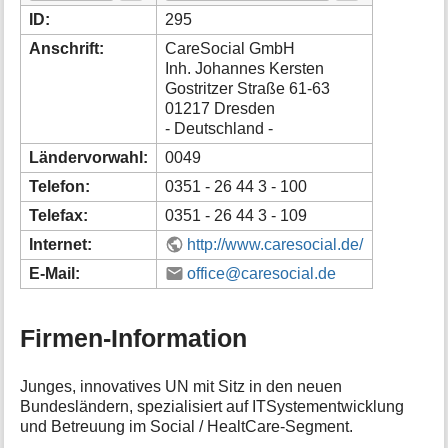
i
ID:
295
o
Anschrift:
CareSocial GmbH
n
Inh. Johannes Kersten
e
Gostritzer Straße 61-63
n
01217 Dresden
z
u
- Deutschland -
r
Ländervorwahl:
0049
S
e
Telefon:
0351 - 26 44 3 - 100
i
Telefax:
0351 - 26 44 3 - 109
t
e
Internet:
http://www.caresocial.de/
E-Mail:
office@caresocial.de
Firmen-Information
Junges, innovatives UN mit Sitz in den neuen
Bundesländern, spezialisiert auf ITSystementwicklung
und Betreuung im Social / HealtCare-Segment.