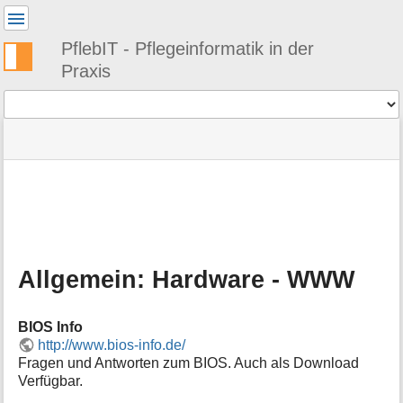
Benutzer-
Werkzeuge
PflebIT - Pflegeinformatik in der
Praxis
Werkzeuge
Navigationsmenüs
Seitenstatus
Standortanzeiger
Sie
und
befinden
Suche
»
Seiten-
sich
PflebIT
Werkzeuge
hier:
Knowledgebase
M
»
e
Hardware
t
»
a
Allgemein:
Allgemein: Hardware - WWW
i
Hardware
n
»
f
Allgemein:
BIOS Info
o
Hardware
http://www.bios-info.de/
r
-
Fragen und Antworten zum BIOS. Auch als Download
m
WWW
Verfügbar.
a
t