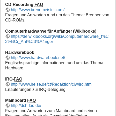
i
CD-Recording
FAQ
o
http://www.brennmeister.com/
n
Fragen und Antworten rund um das Thema: Brennen von
e
CD-ROMs.
n
z
Computerhardwarwe für Anfänger (Wikibooks)
u
https://de.wikibooks.org/wiki/Computerhardware_f%C
r
3%BCr_Anf%C3%A4nger
S
e
Hardwarebook
i
t
http://www.hardwarebook.net/
e
Englischsprachige Informationen rund um das Thema
Hardware.
IRQ-
FAQ
http://www.heise.de/ct/Redaktion/ciw/irq.html
Erläuterungen zur IRQ-Belegung.
Mainboard
FAQ
http://dch-faq.de/
Fragen und Antworten zum Mainboard und seinen
Bestandteilen. Auch als Download Verfügbar.