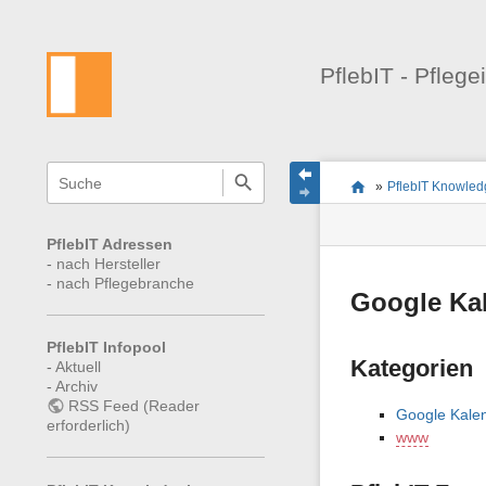
PflebIT - Pflege
Navigationsmenüs
Wikiübergreifende
Seitenstatus
Standortanzeiger
Sie
Schnellsuche
und
»
PflebIT Knowle
befinden
Seiten-
Suche
sich
Werkzeuge
hier:
PflebIT Adressen
-
nach Hersteller
-
nach Pflegebranche
Google Ka
PflebIT Infopool
Kategorien
-
Aktuell
-
Archiv
RSS Feed (Reader
Google Kalen
erforderlich)
www