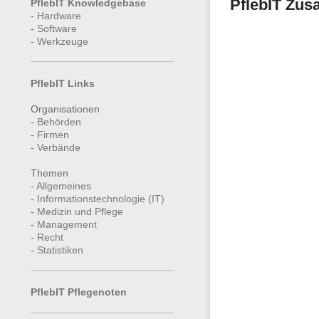
PflebIT Zusa
PflebIT Knowledgebase
-
Hardware
-
Software
-
Werkzeuge
PflebIT Links
Organisationen
-
Behörden
-
Firmen
-
Verbände
Themen
-
Allgemeines
-
Informationstechnologie (IT)
-
Medizin und Pflege
-
Management
-
Recht
-
Statistiken
PflebIT Pflegenoten