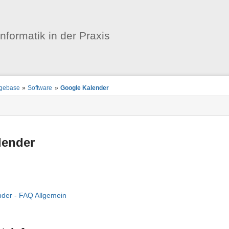
Benutzer-
Werkzeuge
informatik in der Praxis
dgebase
»
Software
»
Google Kalender
lender
der - FAQ Allgemein