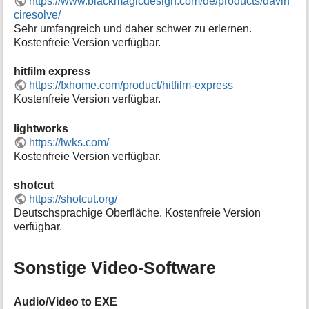
https://www.blackmagicdesign.com/de/products/davin
i
ciresolve/
o
Sehr umfangreich und daher schwer zu erlernen.
n
Kostenfreie Version verfügbar.
e
n
hitfilm express
z
https://fxhome.com/product/hitfilm-express
u
Kostenfreie Version verfügbar.
r
S
e
lightworks
i
https://lwks.com/
t
Kostenfreie Version verfügbar.
e
shotcut
https://shotcut.org/
Deutschsprachige Oberfläche. Kostenfreie Version
verfügbar.
Sonstige Video-Software
Audio/Video to EXE