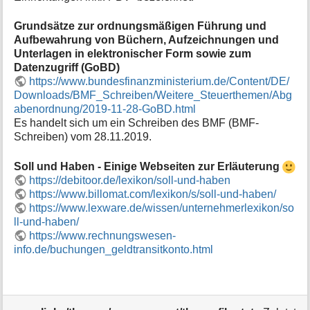
i
o
Grundsätze zur ordnungsmäßigen Führung und
n
Aufbewahrung von Büchern, Aufzeichnungen und
e
Unterlagen in elektronischer Form sowie zum
n
Datenzugriff (GoBD)
z
https://www.bundesfinanzministerium.de/Content/DE/
u
Downloads/BMF_Schreiben/Weitere_Steuerthemen/Abg
r
abenordnung/2019-11-28-GoBD.html
S
Es handelt sich um ein Schreiben des BMF (BMF-
e
Schreiben) vom 28.11.2019.
i
t
Soll und Haben - Einige Webseiten zur Erläuterung
e
https://debitoor.de/lexikon/soll-und-haben
https://www.billomat.com/lexikon/s/soll-und-haben/
https://www.lexware.de/wissen/unternehmerlexikon/so
ll-und-haben/
https://www.rechnungswesen-
info.de/buchungen_geldtransitkonto.html