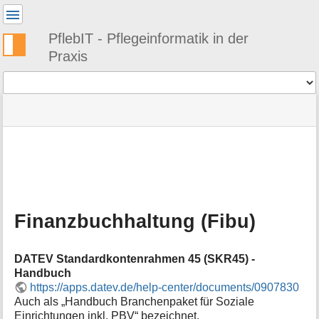
Benutzer-
Werkzeuge
PflebIT - Pflegeinformatik in der
Praxis
Werkzeuge
Navigationsmenüs
Seitenstatus
Standortanzeiger
Sie
und
befinden
Suche
»
Seiten-
sich
PflebIT
Werkzeuge
hier:
Links
M
»
e
Themen
t
»
a
Management
Finanzbuchhaltung (Fibu)
i
»
n
Finanzbuchhaltung
f
(Fibu)
DATEV Standardkontenrahmen 45 (SKR45) -
o
Handbuch
r
https://apps.datev.de/help-center/documents/0907830
m
Auch als „Handbuch Branchenpaket für Soziale
a
t
Einrichtungen inkl. PBV“ bezeichnet.