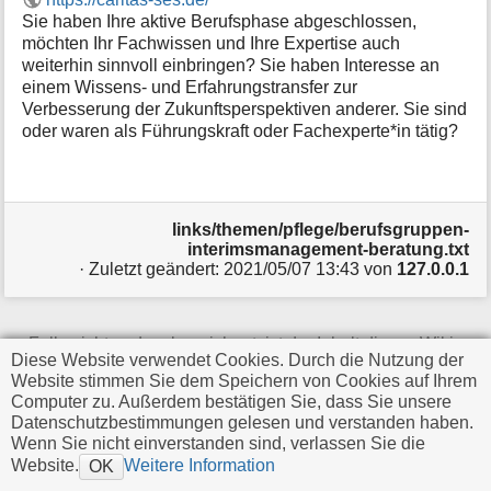
i
Sie haben Ihre aktive Berufsphase abgeschlossen,
o
möchten Ihr Fachwissen und Ihre Expertise auch
n
weiterhin sinnvoll einbringen? Sie haben Interesse an
e
einem Wissens- und Erfahrungstransfer zur
n
Verbesserung der Zukunftsperspektiven anderer. Sie sind
z
oder waren als Führungskraft oder Fachexperte*in tätig?
u
r
S
e
i
links/themen/pflege/berufsgruppen-
t
interimsmanagement-beratung.txt
e
· Zuletzt geändert:
2021/05/07 13:43
von
127.0.0.1
Falls nicht anders bezeichnet, ist der Inhalt dieses Wikis
Diese Website verwendet Cookies. Durch die Nutzung der
unter der folgenden Lizenz veröffentlicht:
CC
Website stimmen Sie dem Speichern von Cookies auf Ihrem
Attribution-Share Alike 4.0 International
Computer zu. Außerdem bestätigen Sie, dass Sie unsere
Datenschutzbestimmungen gelesen und verstanden haben.
Wenn Sie nicht einverstanden sind, verlassen Sie die
Website.
Weitere Information
OK