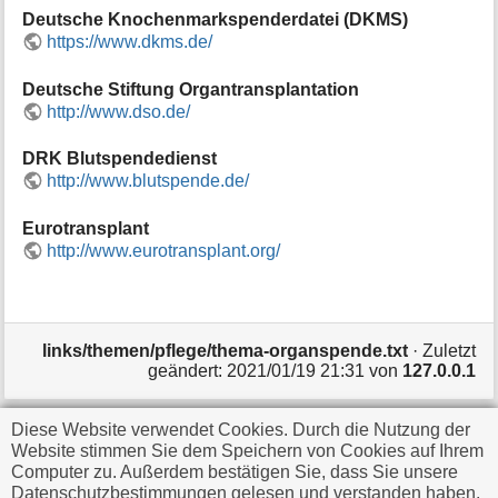
i
Deutsche Knochenmarkspenderdatei (DKMS)
o
https://www.dkms.de/
n
e
Deutsche Stiftung Organtransplantation
n
http://www.dso.de/
z
u
DRK Blutspendedienst
r
http://www.blutspende.de/
S
e
i
Eurotransplant
t
http://www.eurotransplant.org/
e
links/themen/pflege/thema-organspende.txt
· Zuletzt
geändert:
2021/01/19 21:31
von
127.0.0.1
Diese Website verwendet Cookies. Durch die Nutzung der
Falls nicht anders bezeichnet, ist der Inhalt dieses Wikis
Website stimmen Sie dem Speichern von Cookies auf Ihrem
unter der folgenden Lizenz veröffentlicht:
CC
Computer zu. Außerdem bestätigen Sie, dass Sie unsere
Datenschutzbestimmungen gelesen und verstanden haben.
Attribution-Share Alike 4.0 International