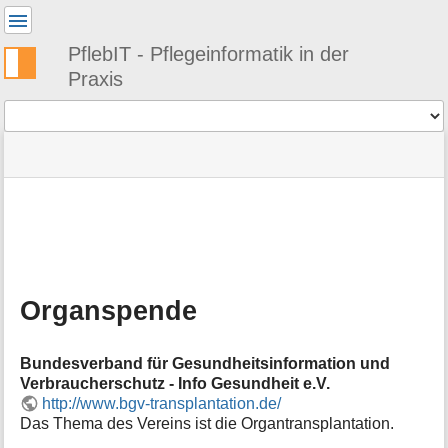
Benutzer-
Werkzeuge
PflebIT - Pflegeinformatik in der
Praxis
Werkzeuge
Navigationsmenüs
Seitenstatus
Standortanzeiger
Sie
und
befinden
Suche
»
Seiten-
sich
PflebIT
Werkzeuge
hier:
Links
M
»
e
Themen
t
»
a
Medizin
Organspende
i
und
n
Pflege
f
»
Bundesverband für Gesundheitsinformation und
o
Organspende
Verbraucherschutz - Info Gesundheit e.V.
r
http://www.bgv-transplantation.de/
m
Das Thema des Vereins ist die Organtransplantation.
a
t